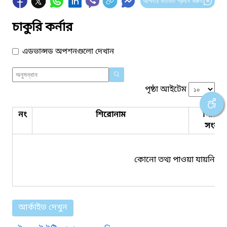
আপনার মতামত প্রদান করুন
চাকুরি কর্নার
এডভান্সড অপশনগুলো দেখান
পৃষ্ঠা আইটেম
নং
শিরোনাম
পিডিএ
সংযুক্ত
কোনো তথ্য পাওয়া যায়নি।
আর্কাইভ দেখুন