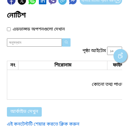
আপনার মতামত প্রদান করুন
নোটিশ
এডভান্সড অপশনগুলো দেখান
পৃষ্ঠা আইটেম
নং
শিরোনাম
ফাইল সম
কোনো তথ্য পাওয়া য
আর্কাইভ দেখুন
এই কনটেন্টটি শেয়ার করতে ক্লিক করুন